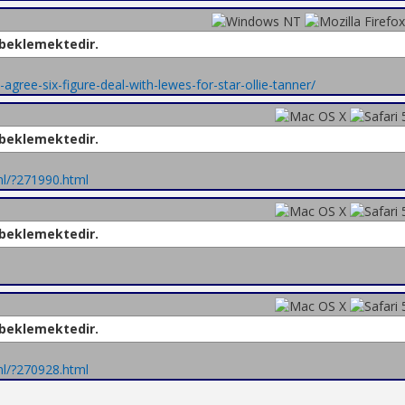
 beklemektedir.
ree-six-figure-deal-with-lewes-for-star-ollie-tanner/
 beklemektedir.
l/?271990.html
 beklemektedir.
 beklemektedir.
l/?270928.html