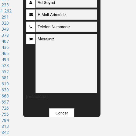
2
233
61
262
0
291
9
320
8
349
7
378
6
407
5
436
4
465
3
494
2
523
1
552
0
581
9
610
8
639
7
668
[recaptcha]
6
697
5
726
4
755
3
784
2
813
1
842