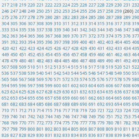
6
217
218
219
220
221
222
223
224
225
226
227
228
229
230
231
23
5
246
247
248
249
250
251
252
253
254
255
256
257
258
259
(260)
2
4
275
276
277
278
279
280
281
282
283
284
285
286
287
288
289
29
3
304
305
306
307
308
309
310
311
312
313
314
315
316
317
318
31
2
333
334
335
336
337
338
339
340
341
342
343
344
345
346
347
34
1
362
363
364
365
366
367
368
369
370
371
372
373
374
375
376
37
0
391
392
393
394
395
396
397
398
399
400
401
402
403
404
405
40
9
420
421
422
423
424
425
426
427
428
429
430
431
432
433
434
43
8
449
450
451
452
453
454
455
456
457
458
459
460
461
462
463
46
7
478
479
480
481
482
483
484
485
486
487
488
489
490
491
492
49
6
507
508
509
510
511
512
513
514
515
516
517
518
519
520
521
52
5
536
537
538
539
540
541
542
543
544
545
546
547
548
549
550
55
4
565
566
567
568
569
570
571
572
573
574
575
576
577
578
579
58
3
594
595
596
597
598
599
600
601
602
603
604
605
606
607
608
60
2
623
624
625
626
627
628
629
630
631
632
633
634
635
636
637
63
1
652
653
654
655
656
657
658
659
660
661
662
663
664
665
666
66
0
681
682
683
684
685
686
687
688
689
690
691
692
693
694
695
69
9
710
711
712
713
714
715
716
717
718
719
720
721
722
723
724
72
8
739
740
741
742
743
744
745
746
747
748
749
750
751
752
753
75
7
768
769
770
771
772
773
774
775
776
777
778
779
780
781
782
78
6
797
798
799
800
801
802
803
804
805
806
807
808
809
810
811
81
5
826
827
828
829
830
831
832
833
834
835
836
837
838
839
840
84