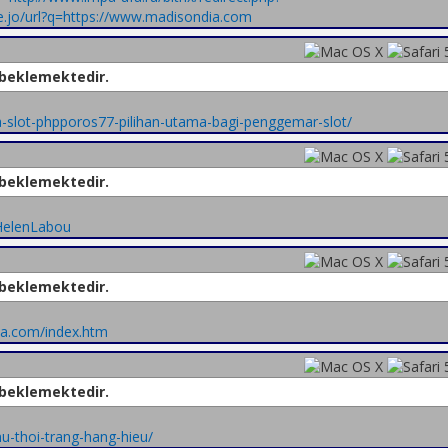
e.jo/url?q=https://www.madisondia.com
 beklemektedir.
-slot-phpporos77-pilihan-utama-bagi-penggemar-slot/
 beklemektedir.
/HelenLabou
 beklemektedir.
ta.com/index.htm
 beklemektedir.
u-thoi-trang-hang-hieu/