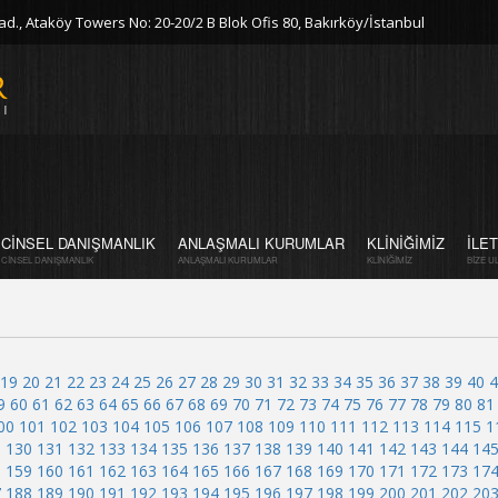
., Ataköy Towers No: 20-20/2 B Blok Ofis 80, Bakırköy/İstanbul
 de unos minutos; algunos se sienten dispersos y otros muestran desde 
n seçeneklerini kullanarak kazanç hedefler
in ramenbet casino
nfoque,
CİNSEL DANIŞMANLIK
ANLAŞMALI KURUMLAR
KLİNİĞİMİZ
İLET
CİNSEL DANIŞMANLIK
ANLAŞMALI KURUMLAR
KLİNİĞİMİZ
BİZE U
e disiplinli yaklaşım ile başarıya ulaşmayı amaçlar
lotlar, canlı casino seçenekleri ve promosyon fırsatlarıyla kullanıcıların 
!
19
20
21
22
23
24
25
26
27
28
29
30
31
32
33
34
35
36
37
38
39
40
4
9
60
61
62
63
64
65
66
67
68
69
70
71
72
73
74
75
76
77
78
79
80
81
00
101
102
103
104
105
106
107
108
109
110
111
112
113
114
115
1
9
130
131
132
133
134
135
136
137
138
139
140
141
142
143
144
14
8
159
160
161
162
163
164
165
166
167
168
169
170
171
172
173
17
7
188
189
190
191
192
193
194
195
196
197
198
199
200
201
202
20